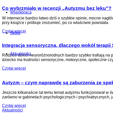
Co wybrzmiało w recenzji
„Autyzmu bez lęku”?
Współpraca
W internecie bardzo łatwo dziś o szybkie opinie, mocne nagłów
przy książce i próbuje zrozumieć, po co właściwie powstała.
Czytaj więcej
Sklep
Integracja sensoryczna
, dlaczego wokół terapii 
Aktualności
Rodzice dzieci neuroróżnorodnych bardzo szybko trafiają na po
dziecko ma trudności sensoryczne, motoryczne, społeczne cz
Czytaj więcej
Autyzm – czym naprawdę są
zaburzenia ze spe
Jeszcze kilkanaście lat temu temat autyzmu funkcjonował w ś
zarówno w gabinetach psychologicznych i psychiatrycznych, ja
Czytaj więcej
Aktualności