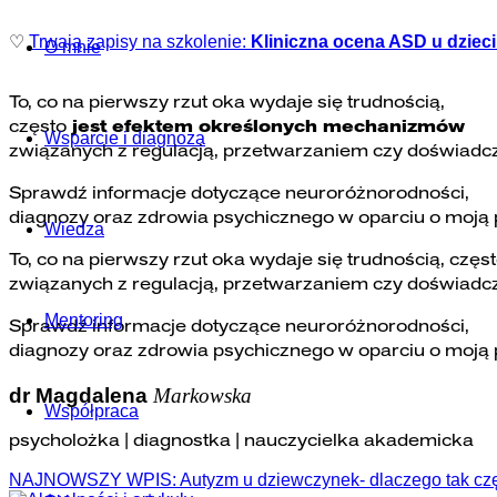
♡
Trwają zapisy na szkolenie:
Kliniczna ocena ASD u dzieci i
O mnie
To, co na pierwszy rzut oka wydaje się trudnością,
często
jest efektem określonych mechanizmów
Wsparcie i diagnoza
związanych z regulacją, przetwarzaniem czy doświadc
Sprawdź informacje dotyczące neuroróżnorodności,
diagnozy oraz zdrowia psychicznego w oparciu o moją p
Wiedza
To, co na pierwszy rzut oka wydaje się trudnością,
częs
związanych z regulacją, przetwarzaniem czy doświadc
Mentoring
Sprawdź informacje dotyczące neuroróżnorodności,
diagnozy oraz zdrowia psychicznego w oparciu o moją p
dr Magdalena
Markowska​
Współpraca
psycholożka | diagnostka | nauczycielka akademicka
NAJNOWSZY WPIS:
Autyzm u dziewczynek- dlaczego tak cz