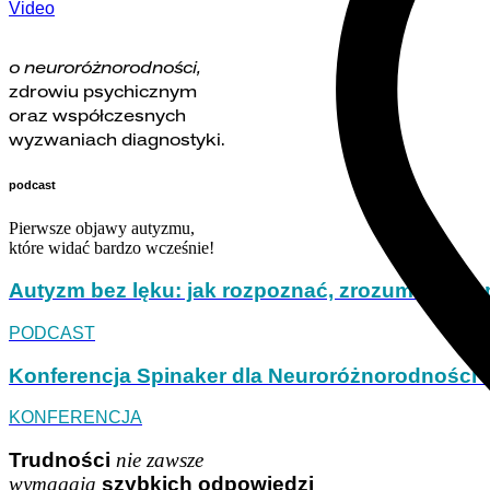
Video
o neuroróżnorodności,
zdrowiu psychicznym
oraz współczesnych
wyzwaniach diagnostyki.
podcast
Pierwsze objawy autyzmu,
które widać bardzo wcześnie!
Autyzm bez lęku: jak rozpoznać, zrozumieć i n
PODCAST
Konferencja Spinaker dla Neuroróżnorodności 
KONFERENCJA
Trudności
nie zawsze
wymagają
szybkich odpowiedzi