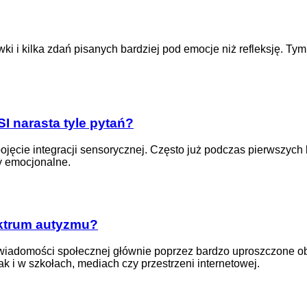
ki i kilka zdań pisanych bardziej pod emocje niż refleksję. Ty
SI narasta tyle pytań?
jęcie integracji sensorycznej. Często już podczas pierwszych ko
y emocjonalne.
ktrum autyzmu?
wiadomości społecznej głównie poprzez bardzo uproszczone obra
k i w szkołach, mediach czy przestrzeni internetowej.