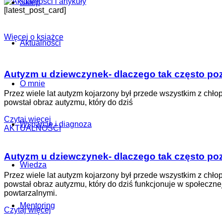
Sklep
[latest_post_card]
Więcej o książce
Aktualności
Autyzm u dziewczynek- dlaczego tak często po
O mnie
Przez wiele lat autyzm kojarzony był przede wszystkim z chł
powstał obraz autyzmu, który do dziś
Czytaj więcej
Wsparcie i diagnoza
AKTUALNOŚCI
Autyzm u dziewczynek- dlaczego tak często po
Wiedza
Przez wiele lat autyzm kojarzony był przede wszystkim z chł
powstał obraz autyzmu, który do dziś funkcjonuje w społecz
powtarzalnymi.
Mentoring
Czytaj więcej