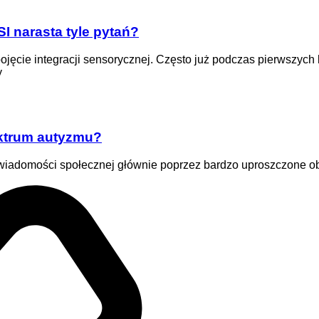
SI narasta tyle pytań?
jęcie integracji sensorycznej. Często już podczas pierwszych ko
y
ktrum autyzmu?
wiadomości społecznej głównie poprzez bardzo uproszczone obra