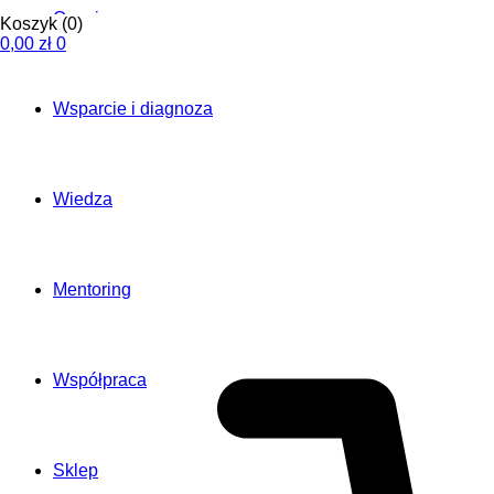
O mnie
Koszyk
(0)
0,00
zł
0
Wsparcie i diagnoza
Wiedza
Mentoring
Współpraca
Sklep