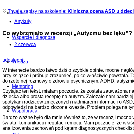
♡
Trwają zapisy na szkolenie:
Kliniczna ocena ASD u dzieci i
O mnie
Artykuły
Co wybrzmiało w recenzji
„Autyzmu bez lęku”?
Wsparcie i diagnoza
2 czerwca
udostępnij
Wiedza
W internecie bardzo łatwo dziś o szybkie opinie, mocne nagłów
przy książce i próbuje zrozumieć, po co właściwie powstała. T
do rzetelnej rozmowy o zdrowiu psychicznym, ADHD, autyzmie, 
Mentoring
Czytając ten tekst, miałam poczucie, że została zauważona n
dziecka albo prostą receptę na autyzm. Zależało nam bardzie
spotykam rodziców zmęczonych nadmiarem informacji o ASD, AD
odpowiedzi na bardzo złożone kwestie. Problem polega na tym
Współpraca
Bardzo ważne było dla mnie również to, że w recenzji mocno w
świata, komunikacji i regulacji emocji. Mam poczucie, że wła
analizowania zachowań pod kątem diagnostycznych checklist