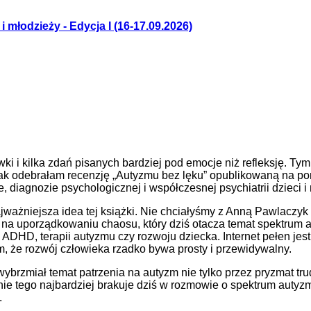
 młodzieży - Edycja I (16-17.09.2026)
ki i kilka zdań pisanych bardziej pod emocje niż refleksję. Ty
ak odebrałam recenzję „Autyzmu bez lęku” opublikowaną na porta
diagnozie psychologicznej i współczesnej psychiatrii dzieci i
ajważniejsza idea tej książki. Nie chciałyśmy z Anną Pawlaczy
j na uporządkowaniu chaosu, który dziś otacza temat spektrum 
HD, terapii autyzmu czy rozwoju dziecka. Internet pełen jest
, że rozwój człowieka rzadko bywa prosty i przewidywalny.
ybrzmiał temat patrzenia na autyzm nie tylko przez pryzmat tru
śnie tego najbardziej brakuje dziś w rozmowie o spektrum autyz
.