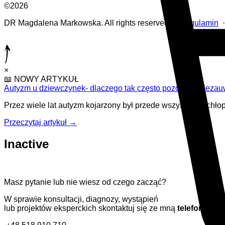
©2026
DR Magdalena Markowska. All rights reserved. ·
Regulamin
×
📖
NOWY ARTYKUŁ
Autyzm u dziewczynek- dlaczego tak często pozostaje nieza
Przez wiele lat autyzm kojarzony był przede wszystkim z chło
Przeczytaj artykuł
→
Inactive
Masz pytanie lub nie wiesz od czego zacząć?
W sprawie konsultacji, diagnozy, wystąpień
lub projektów eksperckich skontaktuj się ze mną
telefoniczni