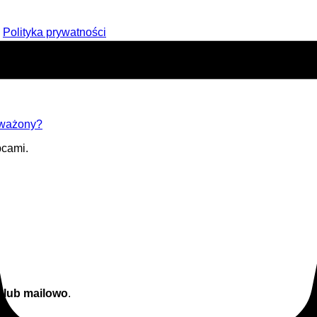
·
Polityka prywatności
uważony?
pcami.
e lub mailowo
.