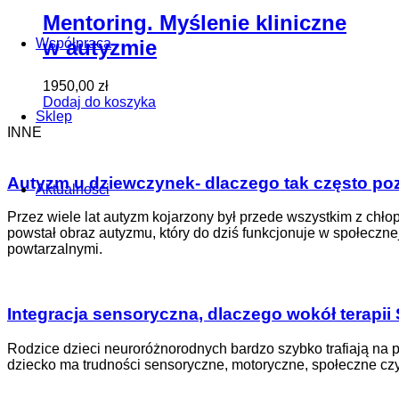
Mentoring. Myślenie kliniczne
w autyzmie
Współpraca
1950,00
zł
Dodaj do koszyka
Sklep
INNE
Autyzm u dziewczynek- dlaczego tak często po
Aktualności
Przez wiele lat autyzm kojarzony był przede wszystkim z chł
powstał obraz autyzmu, który do dziś funkcjonuje w społecz
powtarzalnymi.
Integracja sensoryczna
, dlaczego wokół terapii 
Rodzice dzieci neuroróżnorodnych bardzo szybko trafiają na po
dziecko ma trudności sensoryczne, motoryczne, społeczne cz