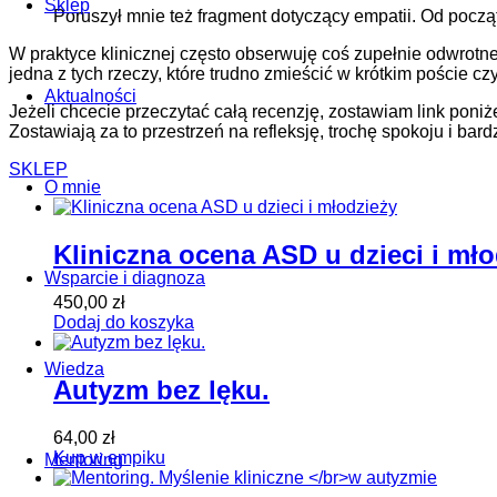
Sklep
Poruszył mnie też fragment dotyczący empatii. Od począt
W praktyce klinicznej często obserwuję coś zupełnie odwrotn
jedna z tych rzeczy, które trudno zmieścić w krótkim poście 
Aktualności
Jeżeli chcecie przeczytać całą recenzję, zostawiam link poniż
Zostawiają za to przestrzeń na refleksję, trochę spokoju i ba
SKLEP
O mnie
Kliniczna ocena ASD u dzieci i mło
Wsparcie i diagnoza
450,00
zł
Dodaj do koszyka
Wiedza
Autyzm bez lęku.
64,00
zł
Kup w empiku
Mentoring