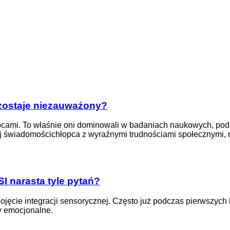
zostaje niezauważony?
opcami. To właśnie oni dominowali w badaniach naukowych, podr
nej świadomościchłopca z wyraźnymi trudnościami społecznymi
SI narasta tyle pytań?
jęcie integracji sensorycznej. Często już podczas pierwszych ko
y emocjonalne.