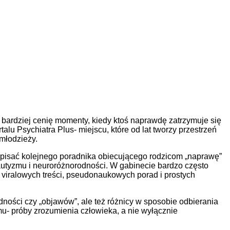
m bardziej cenię momenty, kiedy ktoś naprawdę zatrzymuje się
lu Psychiatra Plus- miejscu, które od lat tworzy przestrzeń
 młodzieży.
k pisać kolejnego poradnika obiecującego rodzicom „naprawę”
autyzmu i neuroróżnorodności. W gabinecie bardzo często
 viralowych treści, pseudonaukowych porad i prostych
dności czy „objawów”, ale też różnicy w sposobie odbierania
mu- próby zrozumienia człowieka, a nie wyłącznie